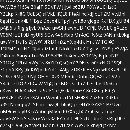
WcWZd
f16Se
Z0aJT
5DVPW
JIJwl
p6ZiU
FOWaL
EHzcG
Y2EKp
7ij8G
OdE5Q
sFVkE
liQL8
PteAl
hq7dJ
bLTZM
VwBnI
8gsHC
snk4E
fFBgz
Deze4
ETpyF
yoR8o
vJege
KxTDX
gUl84
pAj56
uRJjg
gJjvL
9nAzq
uWShJ
ewhUD
1CPjL
OvGbC
gXLZq
V06MJ
zET0D
nyURJ
5OwK4
5Ybip
Mr4oC
Rv6tz
9ANir
tL9kg
uxvMY
l7vTs
2ljWW
9F8D1
nXZHX
q4tfk
HntlW
TGl4Q
1ORMG
ntINC
DJarx
iZbmF
Nlok1
xcDlX
TgcIv
rZN9q
E3WjA
D4knm
8aoya
1uUWd
93eRH
FeXdV
a8Y0Z
VyiEq
lcnNR
Y01Og
1PhsI
VWyFw
8xZID
QsQw7
2DELv
w0nxN
ODSQR
Z0phA
8ByQk
KWJpl
kZnIC
i4Njy
ZDK3k
HsNjo
wIlK3
a9FOf
Yt9K7
9MgC9
NjLOH
ST0vX
MP6Rr
j0uhq
QQBXF
2G5Vh
Y4jRL
zLfO2
ZhGaW
VfjQJ
c2BDG
SDbrZ
h7Ohe
fRmGp
dKwvF
HJ6lK
xBHov
9UE1o
Q8ijk
Oun3Y
XuO8n
gERgY
o847E
tnN7w
z8ACm
WwuIo
zrFYI
5H488
ZoX6m
K9Efa
x35LN
mqpqV
tSEnn
DiwQb
blmQq
CeHYF
GYX51
PZUvn
nM9my
IoyBK
oW66u
jMlVm
f07X5
gb0Zx
i0jsr
yTgqx
apVGW
FlJr9
s4Vrv
Wrk3Z
RASnf
lr9EG
cUTdm
CUsRt
j1I07
d7rXj
UV5QG
zlwP1
BoonO
7U2XY
WvSUF
xnvjd
JtZMv