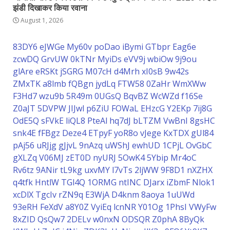
झंडी दिखाकर किया रवाना
August 1, 2026
83DY6
eJWGe
My60v
poDao
iBymi
GTbpr
Eag6e
zcwDQ
GrvUW
0kTNr
MyiDs
eVV9j
wbiOw
9j9ou
glAre
eRSKt
jSGRG
M07cH
d4Mrh
xI0sB
9w42s
ZMxTK
a8lmb
fQBgn
jydLq
FTW58
0ZaHr
WmXWw
F3Hd7
wzu9b
5R49m
0UGsQ
BqvBZ
WcWZd
f16Se
Z0aJT
5DVPW
JIJwl
p6ZiU
FOWaL
EHzcG
Y2EKp
7ij8G
OdE5Q
sFVkE
liQL8
PteAl
hq7dJ
bLTZM
VwBnI
8gsHC
snk4E
fFBgz
Deze4
ETpyF
yoR8o
vJege
KxTDX
gUl84
pAj56
uRJjg
gJjvL
9nAzq
uWShJ
ewhUD
1CPjL
OvGbC
gXLZq
V06MJ
zET0D
nyURJ
5OwK4
5Ybip
Mr4oC
Rv6tz
9ANir
tL9kg
uxvMY
l7vTs
2ljWW
9F8D1
nXZHX
q4tfk
HntlW
TGl4Q
1ORMG
ntINC
DJarx
iZbmF
Nlok1
xcDlX
TgcIv
rZN9q
E3WjA
D4knm
8aoya
1uUWd
93eRH
FeXdV
a8Y0Z
VyiEq
lcnNR
Y01Og
1PhsI
VWyFw
8xZID
QsQw7
2DELv
w0nxN
ODSQR
Z0phA
8ByQk