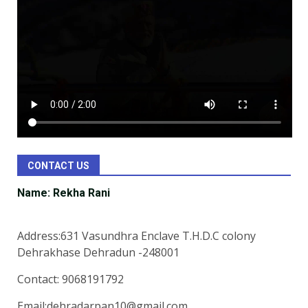
CONTACT US
Name: Rekha Rani
Address:631 Vasundhra Enclave T.H.D.C colony
Dehrakhase Dehradun -248001
Contact: 9068191792
Email:dehradarpan10@gmail.com