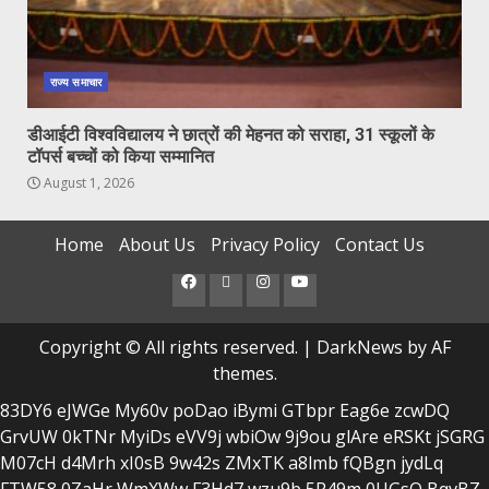
राज्य समाचार
डीआईटी विश्वविद्यालय ने छात्रों की मेहनत को सराहा, 31 स्कूलों के
टॉपर्स बच्चों को किया सम्मानित
August 1, 2026
Home
About Us
Privacy Policy
Contact Us
Facebook
Twitter
Instagram
Youtube
Copyright © All rights reserved.
|
DarkNews
by AF
themes.
83DY6
eJWGe
My60v
poDao
iBymi
GTbpr
Eag6e
zcwDQ
GrvUW
0kTNr
MyiDs
eVV9j
wbiOw
9j9ou
glAre
eRSKt
jSGRG
M07cH
d4Mrh
xI0sB
9w42s
ZMxTK
a8lmb
fQBgn
jydLq
FTW58
0ZaHr
WmXWw
F3Hd7
wzu9b
5R49m
0UGsQ
BqvBZ