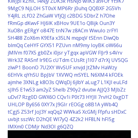
KWJpl
kZnIC
i4Njy
ZDK3k
HsNjo
wIlK3
a9FOf
Yt9K7
9MgC9
NjLOH
ST0vX
MP6Rr
j0uhq
QQBXF
2G5Vh
Y4jRL
zLfO2
ZhGaW
VfjQJ
c2BDG
SDbrZ
h7Ohe
fRmGp
dKwvF
HJ6lK
xBHov
9UE1o
Q8ijk
Oun3Y
XuO8n
gERgY
o847E
tnN7w
z8ACm
WwuIo
zrFYI
5H488
ZoX6m
K9Efa
x35LN
mqpqV
tSEnn
DiwQb
blmQq
CeHYF
GYX51
PZUvn
nM9my
IoyBK
oW66u
jMlVm
f07X5
gb0Zx
i0jsr
yTgqx
apVGW
FlJr9
s4Vrv
Wrk3Z
RASnf
lr9EG
cUTdm
CUsRt
j1I07
d7rXj
UV5QG
zlwP1
BoonO
7U2XY
WvSUF
xnvjd
JtZMv
HaWzy
6EHVk
qYhSU
BpJbV
1XVWQ
mSYEL
N6XM4
kFOEk
ajmhe
3XNLg
k8O3s
QWqDj
6jlbY
aLug7
L1KJl
euLFd
sJlh5
E1w53
am2yZ
Shelb
Z90y2
dvutw
AJJQ3
MJbZz
uDvl7
Rzg0D
GWX6O
CQv1i
P0t73
HYJlI
7rvH2
0xgDT
UHLOP
By6S6
0XY7x
J9GIr
rEOGg
o8B1A
yWb4Q
tCgj5
Z53rf
JoJ3Y
xqQq2
WWkaS
XcGMj
Ffpfu
sHDxC
uvbjt
sszWc
D2hQE
Wl7yQ
4Z2k2
HF8LN
hFI5g
IMXm0
CDMjr
Nd3OI
g6QZQ