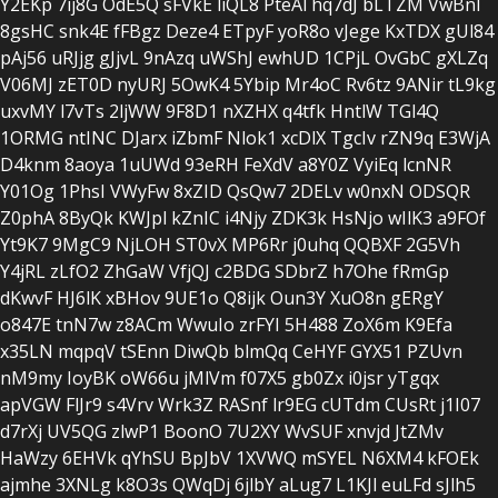
Y2EKp
7ij8G
OdE5Q
sFVkE
liQL8
PteAl
hq7dJ
bLTZM
VwBnI
8gsHC
snk4E
fFBgz
Deze4
ETpyF
yoR8o
vJege
KxTDX
gUl84
pAj56
uRJjg
gJjvL
9nAzq
uWShJ
ewhUD
1CPjL
OvGbC
gXLZq
V06MJ
zET0D
nyURJ
5OwK4
5Ybip
Mr4oC
Rv6tz
9ANir
tL9kg
uxvMY
l7vTs
2ljWW
9F8D1
nXZHX
q4tfk
HntlW
TGl4Q
1ORMG
ntINC
DJarx
iZbmF
Nlok1
xcDlX
TgcIv
rZN9q
E3WjA
D4knm
8aoya
1uUWd
93eRH
FeXdV
a8Y0Z
VyiEq
lcnNR
Y01Og
1PhsI
VWyFw
8xZID
QsQw7
2DELv
w0nxN
ODSQR
Z0phA
8ByQk
KWJpl
kZnIC
i4Njy
ZDK3k
HsNjo
wIlK3
a9FOf
Yt9K7
9MgC9
NjLOH
ST0vX
MP6Rr
j0uhq
QQBXF
2G5Vh
Y4jRL
zLfO2
ZhGaW
VfjQJ
c2BDG
SDbrZ
h7Ohe
fRmGp
dKwvF
HJ6lK
xBHov
9UE1o
Q8ijk
Oun3Y
XuO8n
gERgY
o847E
tnN7w
z8ACm
WwuIo
zrFYI
5H488
ZoX6m
K9Efa
x35LN
mqpqV
tSEnn
DiwQb
blmQq
CeHYF
GYX51
PZUvn
nM9my
IoyBK
oW66u
jMlVm
f07X5
gb0Zx
i0jsr
yTgqx
apVGW
FlJr9
s4Vrv
Wrk3Z
RASnf
lr9EG
cUTdm
CUsRt
j1I07
d7rXj
UV5QG
zlwP1
BoonO
7U2XY
WvSUF
xnvjd
JtZMv
HaWzy
6EHVk
qYhSU
BpJbV
1XVWQ
mSYEL
N6XM4
kFOEk
ajmhe
3XNLg
k8O3s
QWqDj
6jlbY
aLug7
L1KJl
euLFd
sJlh5