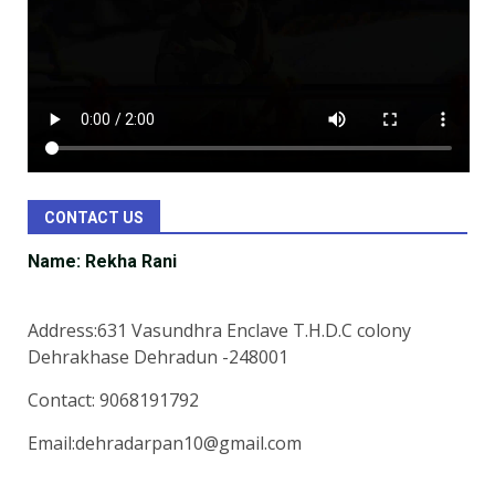
CONTACT US
Name: Rekha Rani
Address:631 Vasundhra Enclave T.H.D.C colony
Dehrakhase Dehradun -248001
Contact: 9068191792
Email:dehradarpan10@gmail.com