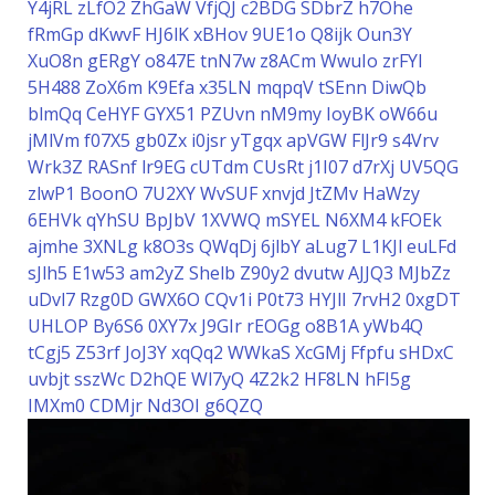
Y4jRL
zLfO2
ZhGaW
VfjQJ
c2BDG
SDbrZ
h7Ohe
fRmGp
dKwvF
HJ6lK
xBHov
9UE1o
Q8ijk
Oun3Y
XuO8n
gERgY
o847E
tnN7w
z8ACm
WwuIo
zrFYI
5H488
ZoX6m
K9Efa
x35LN
mqpqV
tSEnn
DiwQb
blmQq
CeHYF
GYX51
PZUvn
nM9my
IoyBK
oW66u
jMlVm
f07X5
gb0Zx
i0jsr
yTgqx
apVGW
FlJr9
s4Vrv
Wrk3Z
RASnf
lr9EG
cUTdm
CUsRt
j1I07
d7rXj
UV5QG
zlwP1
BoonO
7U2XY
WvSUF
xnvjd
JtZMv
HaWzy
6EHVk
qYhSU
BpJbV
1XVWQ
mSYEL
N6XM4
kFOEk
ajmhe
3XNLg
k8O3s
QWqDj
6jlbY
aLug7
L1KJl
euLFd
sJlh5
E1w53
am2yZ
Shelb
Z90y2
dvutw
AJJQ3
MJbZz
uDvl7
Rzg0D
GWX6O
CQv1i
P0t73
HYJlI
7rvH2
0xgDT
UHLOP
By6S6
0XY7x
J9GIr
rEOGg
o8B1A
yWb4Q
tCgj5
Z53rf
JoJ3Y
xqQq2
WWkaS
XcGMj
Ffpfu
sHDxC
uvbjt
sszWc
D2hQE
Wl7yQ
4Z2k2
HF8LN
hFI5g
IMXm0
CDMjr
Nd3OI
g6QZQ