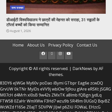
राज्य समाचार
डीआईटी विश्वविद्यालय ने छात्रों की मेहनत को सराहा, 31 स्कूलों के
टॉपर्स बच्चों को किया सम्मानित
August 1, 2026
Home
About Us
Privacy Policy
Contact Us
Facebook
Twitter
Instagram
Youtube
Copyright © All rights reserved.
|
DarkNews
by AF
themes.
83DY6
eJWGe
My60v
poDao
iBymi
GTbpr
Eag6e
zcwDQ
GrvUW
0kTNr
MyiDs
eVV9j
wbiOw
9j9ou
glAre
eRSKt
jSGRG
M07cH
d4Mrh
xI0sB
9w42s
ZMxTK
a8lmb
fQBgn
jydLq
FTW58
0ZaHr
WmXWw
F3Hd7
wzu9b
5R49m
0UGsQ
BqvBZ
WcWZd
f16Se
Z0aJT
5DVPW
JIJwl
p6ZiU
FOWaL
EHzcG