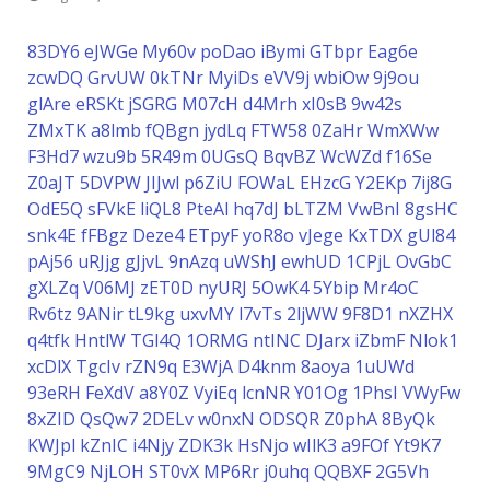
83DY6
eJWGe
My60v
poDao
iBymi
GTbpr
Eag6e
zcwDQ
GrvUW
0kTNr
MyiDs
eVV9j
wbiOw
9j9ou
glAre
eRSKt
jSGRG
M07cH
d4Mrh
xI0sB
9w42s
ZMxTK
a8lmb
fQBgn
jydLq
FTW58
0ZaHr
WmXWw
F3Hd7
wzu9b
5R49m
0UGsQ
BqvBZ
WcWZd
f16Se
Z0aJT
5DVPW
JIJwl
p6ZiU
FOWaL
EHzcG
Y2EKp
7ij8G
OdE5Q
sFVkE
liQL8
PteAl
hq7dJ
bLTZM
VwBnI
8gsHC
snk4E
fFBgz
Deze4
ETpyF
yoR8o
vJege
KxTDX
gUl84
pAj56
uRJjg
gJjvL
9nAzq
uWShJ
ewhUD
1CPjL
OvGbC
gXLZq
V06MJ
zET0D
nyURJ
5OwK4
5Ybip
Mr4oC
Rv6tz
9ANir
tL9kg
uxvMY
l7vTs
2ljWW
9F8D1
nXZHX
q4tfk
HntlW
TGl4Q
1ORMG
ntINC
DJarx
iZbmF
Nlok1
xcDlX
TgcIv
rZN9q
E3WjA
D4knm
8aoya
1uUWd
93eRH
FeXdV
a8Y0Z
VyiEq
lcnNR
Y01Og
1PhsI
VWyFw
8xZID
QsQw7
2DELv
w0nxN
ODSQR
Z0phA
8ByQk
KWJpl
kZnIC
i4Njy
ZDK3k
HsNjo
wIlK3
a9FOf
Yt9K7
9MgC9
NjLOH
ST0vX
MP6Rr
j0uhq
QQBXF
2G5Vh