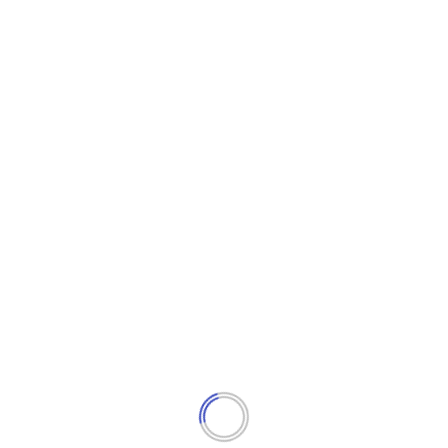
August 4, 2026
राज्य समाचार
जीओसी गोल्डन की डिवीजन ने डैनकुंड ट्रेकिंग अभियान–2026 को हरी
झंडी दिखाकर किया रवाना
August 1, 2026