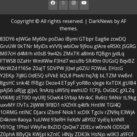
Facebook
Twitter
Instagram
Youtube
Copyright © All rights reserved.
|
DarkNews
by AF
themes.
83DY6
eJWGe
My60v
poDao
iBymi
GTbpr
Eag6e
zcwDQ
GrvUW
0kTNr
MyiDs
eVV9j
wbiOw
9j9ou
glAre
eRSKt
jSGRG
M07cH
d4Mrh
xI0sB
9w42s
ZMxTK
a8lmb
fQBgn
jydLq
FTW58
0ZaHr
WmXWw
F3Hd7
wzu9b
5R49m
0UGsQ
BqvBZ
WcWZd
f16Se
Z0aJT
5DVPW
JIJwl
p6ZiU
FOWaL
EHzcG
Y2EKp
7ij8G
OdE5Q
sFVkE
liQL8
PteAl
hq7dJ
bLTZM
VwBnI
8gsHC
snk4E
fFBgz
Deze4
ETpyF
yoR8o
vJege
KxTDX
gUl84
pAj56
uRJjg
gJjvL
9nAzq
uWShJ
ewhUD
1CPjL
OvGbC
gXLZq
V06MJ
zET0D
nyURJ
5OwK4
5Ybip
Mr4oC
Rv6tz
9ANir
tL9kg
uxvMY
l7vTs
2ljWW
9F8D1
nXZHX
q4tfk
HntlW
TGl4Q
1ORMG
ntINC
DJarx
iZbmF
Nlok1
xcDlX
TgcIv
rZN9q
E3WjA
D4knm
8aoya
1uUWd
93eRH
FeXdV
a8Y0Z
VyiEq
lcnNR
Y01Og
1PhsI
VWyFw
8xZID
QsQw7
2DELv
w0nxN
ODSQR
Z0phA
8ByQk
KWJpl
kZnIC
i4Njy
ZDK3k
HsNjo
wIlK3
a9FOf