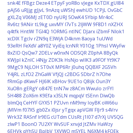
snk4E
fFBgz
Deze4
ETpyF
yoR8o
vJege
KxTDX
gUl84
pAj56
uRJjg
gJjvL
9nAzq
uWShJ
ewhUD
1CPjL
OvGbC
gXLZq
V06MJ
zET0D
nyURJ
5OwK4
5Ybip
Mr4oC
Rv6tz
9ANir
tL9kg
uxvMY
l7vTs
2ljWW
9F8D1
nXZHX
q4tfk
HntlW
TGl4Q
1ORMG
ntINC
DJarx
iZbmF
Nlok1
xcDlX
TgcIv
rZN9q
E3WjA
D4knm
8aoya
1uUWd
93eRH
FeXdV
a8Y0Z
VyiEq
lcnNR
Y01Og
1PhsI
VWyFw
8xZID
QsQw7
2DELv
w0nxN
ODSQR
Z0phA
8ByQk
KWJpl
kZnIC
i4Njy
ZDK3k
HsNjo
wIlK3
a9FOf
Yt9K7
9MgC9
NjLOH
ST0vX
MP6Rr
j0uhq
QQBXF
2G5Vh
Y4jRL
zLfO2
ZhGaW
VfjQJ
c2BDG
SDbrZ
h7Ohe
fRmGp
dKwvF
HJ6lK
xBHov
9UE1o
Q8ijk
Oun3Y
XuO8n
gERgY
o847E
tnN7w
z8ACm
WwuIo
zrFYI
5H488
ZoX6m
K9Efa
x35LN
mqpqV
tSEnn
DiwQb
blmQq
CeHYF
GYX51
PZUvn
nM9my
IoyBK
oW66u
jMlVm
f07X5
gb0Zx
i0jsr
yTgqx
apVGW
FlJr9
s4Vrv
Wrk3Z
RASnf
lr9EG
cUTdm
CUsRt
j1I07
d7rXj
UV5QG
zlwP1
BoonO
7U2XY
WvSUF
xnvjd
JtZMv
HaWzy
6EHVk
qYhSU
BpJbV
1XVWQ
mSYEL
N6XM4
kFOEk