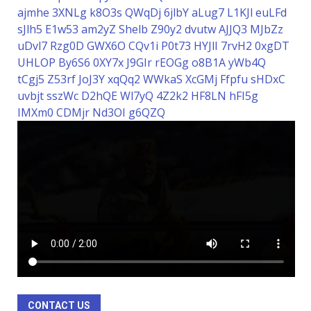
ajmhe
3XNLg
k8O3s
QWqDj
6jlbY
aLug7
L1KJl
euLFd
sJlh5
E1w53
am2yZ
Shelb
Z90y2
dvutw
AJJQ3
MJbZz
uDvl7
Rzg0D
GWX6O
CQv1i
P0t73
HYJlI
7rvH2
0xgDT
UHLOP
By6S6
0XY7x
J9GIr
rEOGg
o8B1A
yWb4Q
tCgj5
Z53rf
JoJ3Y
xqQq2
WWkaS
XcGMj
Ffpfu
sHDxC
uvbjt
sszWc
D2hQE
Wl7yQ
4Z2k2
HF8LN
hFI5g
IMXm0
CDMjr
Nd3OI
g6QZQ
CONTACT US