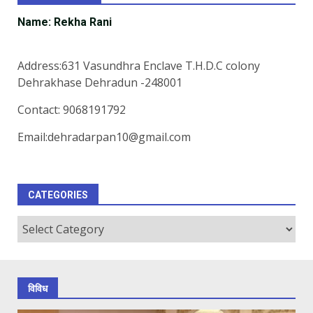
Name: Rekha Rani
Address:631 Vasundhra Enclave T.H.D.C colony
Dehrakhase Dehradun -248001
Contact: 9068191792
Email:dehradarpan10@gmail.com
CATEGORIES
Categories
विविध