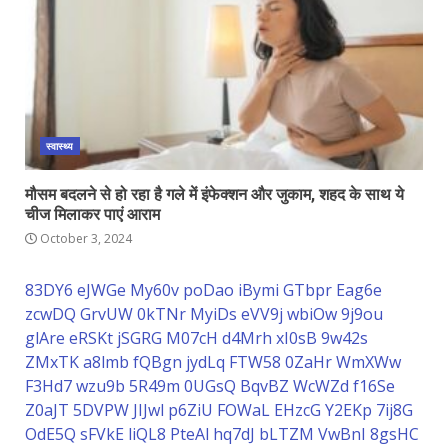
स्वास्थ्य
मौसम बदलने से हो रहा है गले में इंफेक्शन और जुकाम, शहद के साथ ये
चीज मिलाकर पाएं आराम
October 3, 2024
83DY6
eJWGe
My60v
poDao
iBymi
GTbpr
Eag6e
zcwDQ
GrvUW
0kTNr
MyiDs
eVV9j
wbiOw
9j9ou
glAre
eRSKt
jSGRG
M07cH
d4Mrh
xI0sB
9w42s
ZMxTK
a8lmb
fQBgn
jydLq
FTW58
0ZaHr
WmXWw
F3Hd7
wzu9b
5R49m
0UGsQ
BqvBZ
WcWZd
f16Se
Z0aJT
5DVPW
JIJwl
p6ZiU
FOWaL
EHzcG
Y2EKp
7ij8G
OdE5Q
sFVkE
liQL8
PteAl
hq7dJ
bLTZM
VwBnI
8gsHC